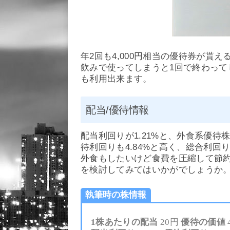
年2回も4,000円相当の優待券が貰
飲みで使ってしまうと1回で終わっ
も利用出来ます。
配当/優待情報
配当利回りが1.21%と、外食系優
待利回りも4.84%と高く、総合利回
外食もしたいけど食費を圧縮して節
を検討してみてはいかがでしょうか
執筆時の株情報
1株あたりの配当
20円
優待の価値