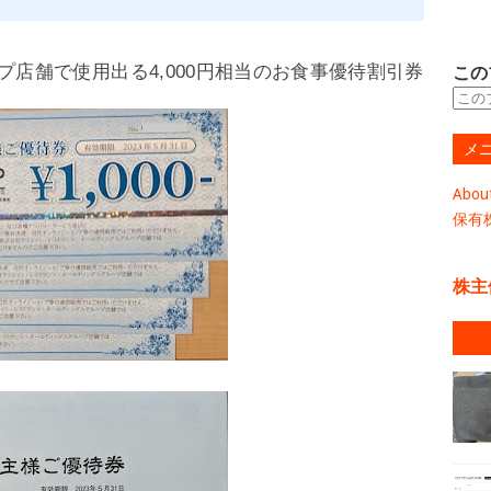
ープ店舗で使用出る4
,000円相当のお食事優待割引券
この
メ
Abou
保有
株主