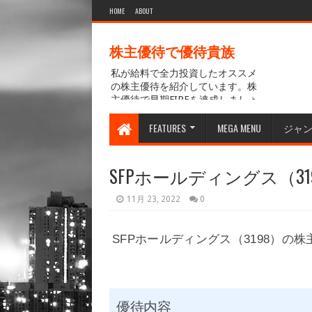
HOME
ABOUT
株主優待で優待貴族
私が給料で全力投資したオススメ
の株主優待を紹介しています。株
主優待で早期FIREを達成しましょ
う。
FEATURES
MEGA MENU
ジャ
SFPホールディングス（3
11月 23, 2022
0
SFPホールディングス（3198）の
優待内容