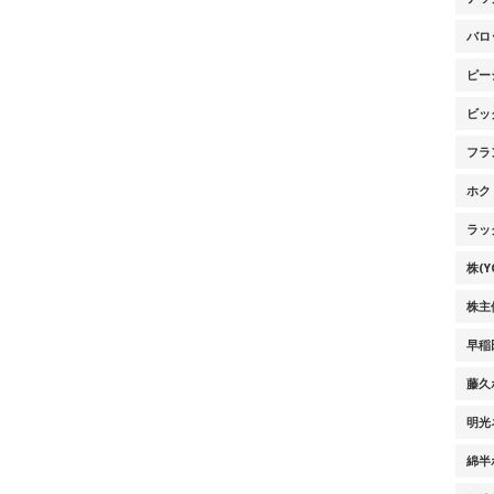
バロ
ピー
ビッ
フラ
ホク
ラッ
株(Y
株主
早稲
藤久
明光
綿半