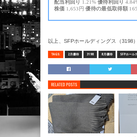
配当利回り
1.21%
優待利回り
4.84
株価
1,653円
優待の最低取得額
16
以上、SFPホールディングス（319
TAGS:
2月優待
3198
8月優待
SFPホール
RELATED POSTS