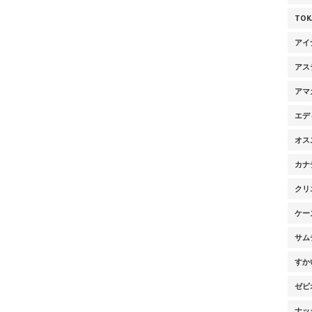
TO
アイ
アス
アマ
エデ
オス
カナ
クリ
ケー
サム
すか
ゼビ
ナッ