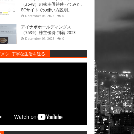
（3548）の株主優待使ってみた。
ECサイトでの使い方説明。
December 03, 2023
0
アイナボホールディングス
（7539）株主優待 到着 2023
December 01, 2023
0
メシ -丁寧な生活を送る-