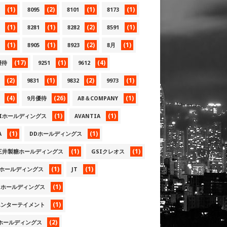
(1)
(2)
(1)
(1)
8095
8101
8173
(1)
(1)
(2)
(1)
8281
8282
8591
(1)
(1)
(2)
(1)
8905
8923
8月
(17)
(1)
(4)
優待
9251
9612
(2)
(1)
(2)
(1)
9831
9832
9973
(4)
(26)
(1)
9月優待
AB＆COMPANY
(1)
(1)
KIホールディングス
AVANTIA
(1)
(1)
A
DDホールディングス
(1)
(1)
三井製糖ホールディングス
GSIクレオス
(1)
(1)
LAホールディングス
JT
(1)
Gホールディングス
(1)
エンターテイメント
(2)
Pホールディングス