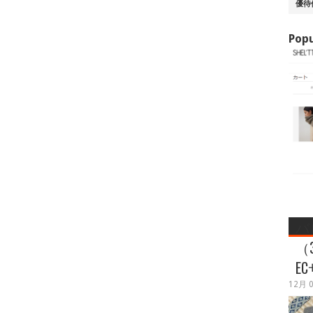
優待
Popu
バ
（
E
12月 0