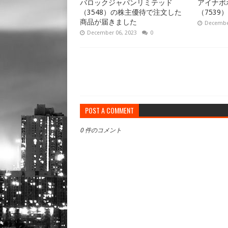
バロックジャパンリミテッド
アイナボ
（3548）の株主優待で注文した
（7539
商品が届きました
December
December 06, 2023
0
POST A COMMENT
0 件のコメント