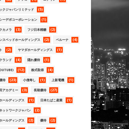
(5)
ックジャパンリミテッド
(1)
シーデポコーポレーション
(3)
(2)
クカメラ
フジ日本精糖
(2)
(4)
ンスベッドホールディングス
ベルーナ
(2)
(1)
ト
ヤマダホールディングス
(4)
(1)
クランド
隠れ優待
(12)
(4)
OUTUBE)
株式取得
(23)
(1)
(1)
優待
小僧寿し
上新電機
(3)
(27)
田アカデミー
長期優待
(1)
(1)
ホールディングス
日本たばこ産業
(2)
ネットワークジャパン
(2)
(2)
ホールディングス
優待