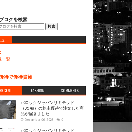
ブログを検索
ニュー
t
株一覧
優待で優待貴族
RECENT
FASHION
COMMENTS
バロックジャパンリミテッド
（3548）の株主優待で注文した商
品が届きました
December 06, 2023
0
バロックジャパンリミテッド