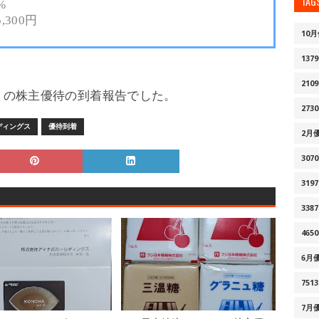
TAG
%
5,300円
10
1379
2109
8）の株主優待の到着報告でした。
2730
ディングス
優待到着
2月
3070
3197
3387
4650
6月
7513
7月