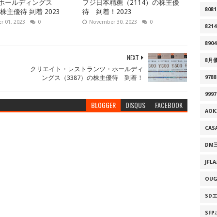
ホールディングス
フジ日本精糖（2114）の株主優
8081
）株主優待 到着 2023
待 到着！2023
 01, 2023
0
November 30, 2023
0
8214
8904
NEXT
8月
クリエイト・レストランツ・ホールディ
ングス（3387）の株主優待 到着！
9788
9997
BLOGGER
DISQUS
FACEBOOK
AO
CAS
DM
JF
OU
SD
SF